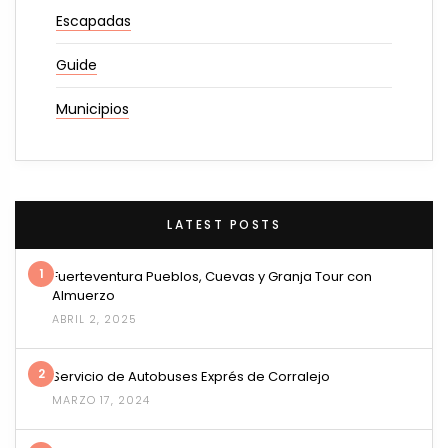
Escapadas
Guide
Municipios
LATEST POSTS
1
Fuerteventura Pueblos, Cuevas y Granja Tour con
Almuerzo
ABRIL 2, 2025
2
Servicio de Autobuses Exprés de Corralejo
MARZO 17, 2024