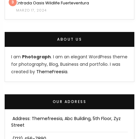
3
Entrada Oasis Wildlife Fuerteventura
MARZO 17, 2024
ABOUT US
I am
Photograph
. I am an elegant WordPress theme
for photography, Blog, Business and portfolio. I was
created by
ThemeFreesia
.
OUR ADDRESS
Address: Themefreesia, Abc Building, 5th Floor, Zyz
Street
(123) 456-7890