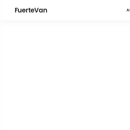
FuerteVan
A